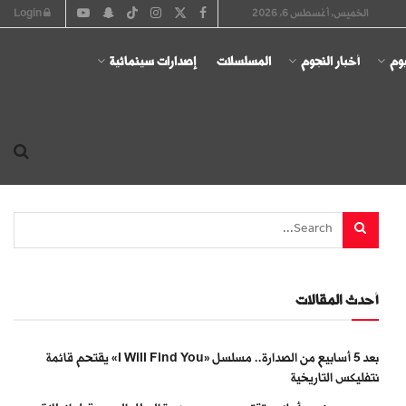
الخميس, أغسطس 6, 2026
Login
يوم
أخبار النجوم
المسلسلات
إصدارات سينمائية
أحدث المقالات
بعد 5 أسابيع من الصدارة.. مسلسل «I Will Find You» يقتحم قائمة
نتفليكس التاريخية