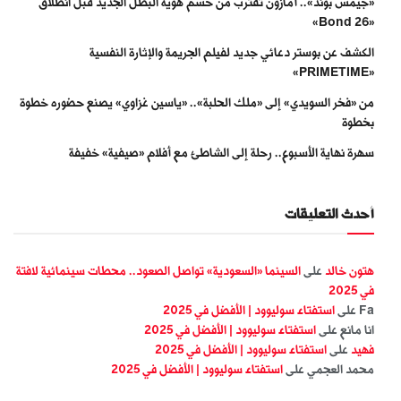
«جيمس بوند».. أمازون تقترب من حسم هوية البطل الجديد قبل انطلاق
«Bond 26»
الكشف عن بوستر دعائي جديد لفيلم الجريمة والإثارة النفسية
«PRIMETIME»
من «فخر السويدي» إلى «ملك الحلبة».. «ياسين غزاوي» يصنع حضوره خطوة
بخطوة
سهرة نهاية الأسبوع.. رحلة إلى الشاطئ مع أفلام «صيفية» خفيفة
أحدث التعليقات
هتون خالد
على
السينما «السعودية» تواصل الصعود.. محطات سينمائية لافتة
في 2025
Fa
على
استفتاء سوليوود | الأفضل في 2025
انا مانع
على
استفتاء سوليوود | الأفضل في 2025
فهيد
على
استفتاء سوليوود | الأفضل في 2025
محمد العجمي
على
استفتاء سوليوود | الأفضل في 2025