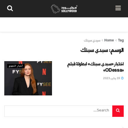
من نحن
سياسة المحتوى
شروط الاستخدام
تواصل معنا
Tag
Home
سيدي سينك
الوسم:
سيدي سينك
اختيار «سيدي سينك» لبطولة فيلم
أخبار النجوم
«ODessa»
19 يناير، 2023