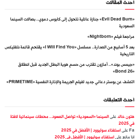
أحدث المقالات
«Evil Dead Burn» جنازة عائلية تتحول إلى كابوس دموي.. بصالات السينما
السعودية
مراجعة فيلم «Nightborn»
بعد 5 أسابيع من الصدارة.. مسلسل «I Will Find You» يقتحم قائمة نتفليكس
التاريخية
«جيمس بوند».. أمازون تقترب من حسم هوية البطل الجديد قبل انطلاق
«Bond 26»
الكشف عن بوستر دعائي جديد لفيلم الجريمة والإثارة النفسية «PRIMETIME»
أحدث التعليقات
هتون خالد
على
السينما «السعودية» تواصل الصعود.. محطات سينمائية لافتة
في 2025
Fa
على
استفتاء سوليوود | الأفضل في 2025
انا مانع
على
استفتاء سوليوود | الأفضل في 2025