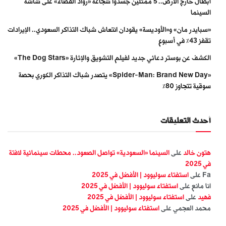
أبطال خارج الأرض.. 5 ممثلين جسّدوا شجاعة «رواد الفضاء» على شاشة
السينما
«سبايدر مان» و«الأوديسة» يقودان انتعاش شباك التذاكر السعودي.. الإيرادات
تقفز 43% في أسبوع
الكشف عن بوستر دعائي جديد لفيلم التشويق والإثارة «The Dog Stars»
«Spider-Man: Brand New Day» يتصدر شباك التذاكر الكوري بحصة
سوقية تتجاوز 80%
أحدث التعليقات
هتون خالد
على
السينما «السعودية» تواصل الصعود.. محطات سينمائية لافتة
في 2025
Fa
على
استفتاء سوليوود | الأفضل في 2025
انا مانع
على
استفتاء سوليوود | الأفضل في 2025
فهيد
على
استفتاء سوليوود | الأفضل في 2025
محمد العجمي
على
استفتاء سوليوود | الأفضل في 2025