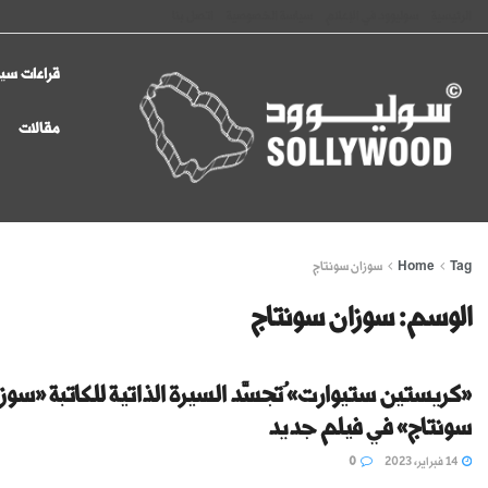
الرئيسية
سوليوود في الإعلام
سياسة الخصوصية
اتصل بنا
قراءات سين
مقالات
Tag
Home
سوزان سونتاج
الوسم:
سوزان سونتاج
«كريستين ستيوارت» ُتجسَّد السيرة الذاتية للكاتبة «سوز
سونتاج» في فيلم جديد
14 فبراير، 2023
0