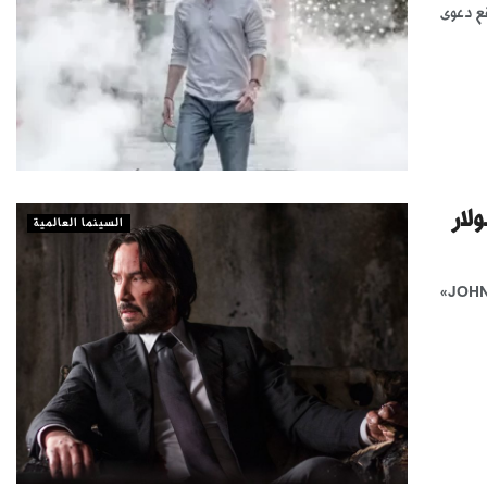
جديدة بعد رفع دعوى
السينما العالمية
سوليوود «متابعات» تخطت إيرادات سلسلة أفلام الحركة والإثارة والأكشن «JOHN WICK»