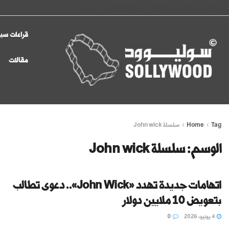
الرئيسية
سوليوود في الإعلام
سياسة الخصوصية
اتصل بنا
قراءات سين
مقالات
Tag
Home
سلسلة John wick
الوسم:
سلسلة John wick
اتهامات جديدة تهدد «John Wick».. دعوى تطالب
بتعويض 10 ملايين دولار
4 يونيو، 2026
0