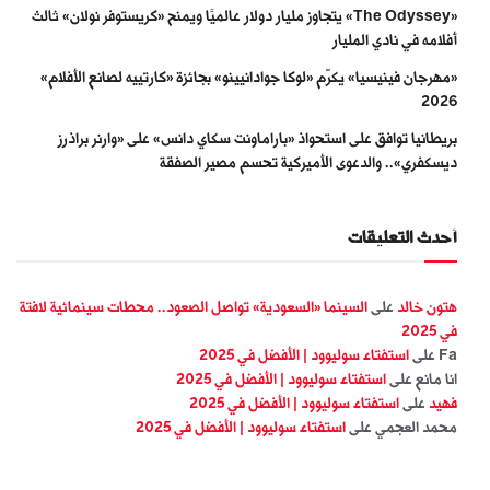
«The Odyssey» يتجاوز مليار دولار عالميًا ويمنح «كريستوفر نولان» ثالث
أفلامه في نادي المليار
«مهرجان فينيسيا» يكرّم «لوكا جوادانيينو» بجائزة «كارتييه لصانع الأفلام»
2026
بريطانيا توافق على استحواذ «باراماونت سكاي دانس» على «وارنر براذرز
ديسكفري».. والدعوى الأميركية تحسم مصير الصفقة
أحدث التعليقات
هتون خالد
على
السينما «السعودية» تواصل الصعود.. محطات سينمائية لافتة
في 2025
Fa
على
استفتاء سوليوود | الأفضل في 2025
انا مانع
على
استفتاء سوليوود | الأفضل في 2025
فهيد
على
استفتاء سوليوود | الأفضل في 2025
محمد العجمي
على
استفتاء سوليوود | الأفضل في 2025