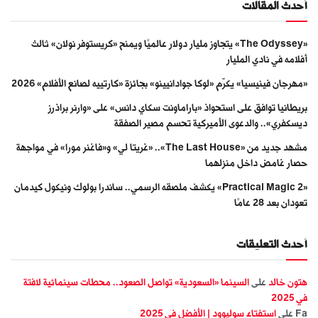
أحدث المقالات
«The Odyssey» يتجاوز مليار دولار عالميًا ويمنح «كريستوفر نولان» ثالث
أفلامه في نادي المليار
«مهرجان فينيسيا» يكرّم «لوكا جوادانيينو» بجائزة «كارتييه لصانع الأفلام» 2026
بريطانيا توافق على استحواذ «باراماونت سكاي دانس» على «وارنر براذرز
ديسكفري».. والدعوى الأميركية تحسم مصير الصفقة
مشهد جديد من «The Last House».. «غريتا لي» و«فاغنر مورا» في مواجهة
حصار غامض داخل منزلهما
«Practical Magic 2» يكشف ملصقه الرسمي.. ساندرا بولوك ونيكول كيدمان
تعودان بعد 28 عامًا
أحدث التعليقات
هتون خالد
على
السينما «السعودية» تواصل الصعود.. محطات سينمائية لافتة
في 2025
Fa
على
استفتاء سوليوود | الأفضل في 2025