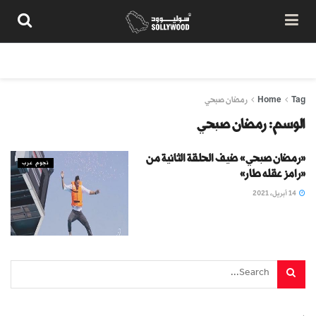
من نحن
سياسة المحتوى
شروط الاستخدام
تواصل معنا
Tag
Home
رمضان صبحي
الوسم:
رمضان صبحي
«رمضان صبحي» ضيف الحلقة الثانية من
نجوم عرب
«رامز عقله طار»
14 أبريل، 2021