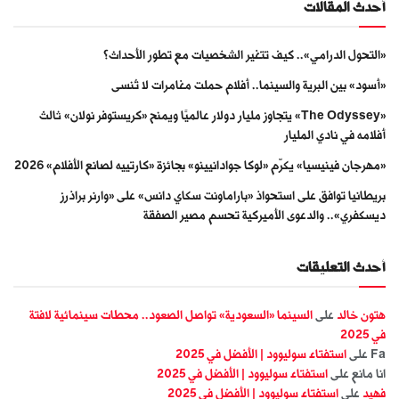
أحدث المقالات
«التحول الدرامي».. كيف تتغير الشخصيات مع تطور الأحداث؟
«أسود» بين البرية والسينما.. أفلام حملت مغامرات لا تُنسى
«The Odyssey» يتجاوز مليار دولار عالميًا ويمنح «كريستوفر نولان» ثالث
أفلامه في نادي المليار
«مهرجان فينيسيا» يكرّم «لوكا جوادانيينو» بجائزة «كارتييه لصانع الأفلام» 2026
بريطانيا توافق على استحواذ «باراماونت سكاي دانس» على «وارنر براذرز
ديسكفري».. والدعوى الأميركية تحسم مصير الصفقة
أحدث التعليقات
هتون خالد
على
السينما «السعودية» تواصل الصعود.. محطات سينمائية لافتة
في 2025
Fa
على
استفتاء سوليوود | الأفضل في 2025
انا مانع
على
استفتاء سوليوود | الأفضل في 2025
فهيد
على
استفتاء سوليوود | الأفضل في 2025