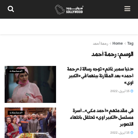
من نحن
سياسة المحتوى
شروط الاستخدام
تواصل معنا
Tag
Home
رحمة أحمد
الوسم:
رحمة أحمد
«دنيا سمير غانم» توجه رسالة لـ «رحمة
المسلسلات
أحمد» بعد المقارنة بينهما في «الكبير
أوي»
15 أبريل، 2022
في مقدمتهم «أحمد مكي».. أسرة
المسلسلات
مسلسل «الكبير أوي» تحتفل بانتهاء
التصوير
15 أبريل، 2022