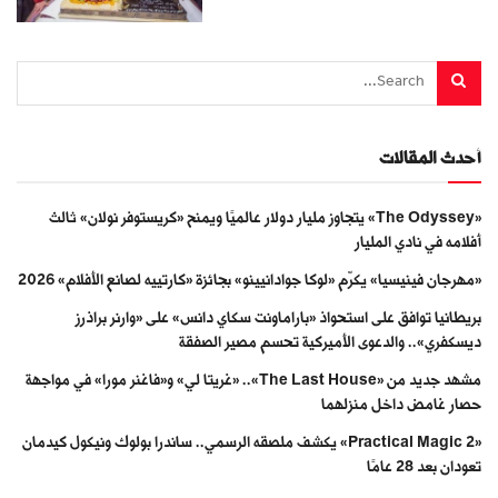
أحدث المقالات
«The Odyssey» يتجاوز مليار دولار عالميًا ويمنح «كريستوفر نولان» ثالث
أفلامه في نادي المليار
«مهرجان فينيسيا» يكرّم «لوكا جوادانيينو» بجائزة «كارتييه لصانع الأفلام» 2026
بريطانيا توافق على استحواذ «باراماونت سكاي دانس» على «وارنر براذرز
ديسكفري».. والدعوى الأميركية تحسم مصير الصفقة
مشهد جديد من «The Last House».. «غريتا لي» و«فاغنر مورا» في مواجهة
حصار غامض داخل منزلهما
«Practical Magic 2» يكشف ملصقه الرسمي.. ساندرا بولوك ونيكول كيدمان
تعودان بعد 28 عامًا