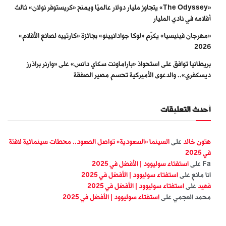
«The Odyssey» يتجاوز مليار دولار عالميًا ويمنح «كريستوفر نولان» ثالث
أفلامه في نادي المليار
«مهرجان فينيسيا» يكرّم «لوكا جوادانيينو» بجائزة «كارتييه لصانع الأفلام»
2026
بريطانيا توافق على استحواذ «باراماونت سكاي دانس» على «وارنر براذرز
ديسكفري».. والدعوى الأميركية تحسم مصير الصفقة
أحدث التعليقات
هتون خالد
على
السينما «السعودية» تواصل الصعود.. محطات سينمائية لافتة
في 2025
Fa
على
استفتاء سوليوود | الأفضل في 2025
انا مانع
على
استفتاء سوليوود | الأفضل في 2025
فهيد
على
استفتاء سوليوود | الأفضل في 2025
محمد العجمي
على
استفتاء سوليوود | الأفضل في 2025