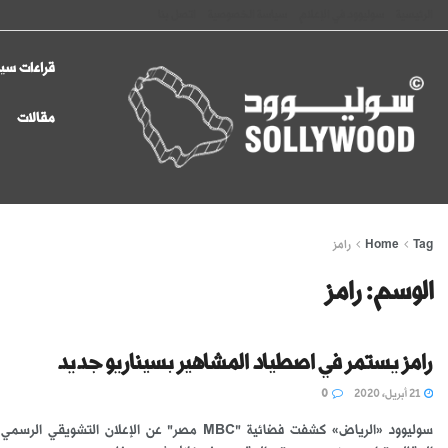
الرئيسية
سوليوود في الإعلام
سياسة الخصوصية
اتصل بنا
قراءات سين
مقالات
Tag
Home
رامز
الوسم:
رامز
رامز يستمر في اصطياد المشاهير بسيناريو جديد
21 أبريل، 2020
0
سوليوود «الرياض» كشفت فضائية "MBC مصر" عن الإعلان التشويقي ال