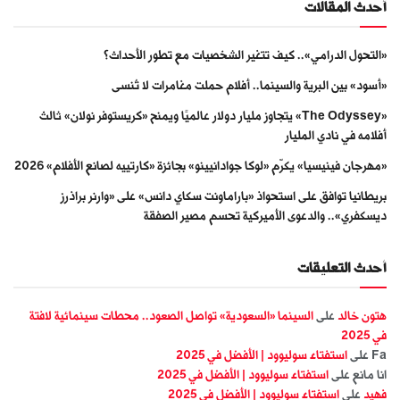
أحدث المقالات
«التحول الدرامي».. كيف تتغير الشخصيات مع تطور الأحداث؟
«أسود» بين البرية والسينما.. أفلام حملت مغامرات لا تُنسى
«The Odyssey» يتجاوز مليار دولار عالميًا ويمنح «كريستوفر نولان» ثالث
أفلامه في نادي المليار
«مهرجان فينيسيا» يكرّم «لوكا جوادانيينو» بجائزة «كارتييه لصانع الأفلام» 2026
بريطانيا توافق على استحواذ «باراماونت سكاي دانس» على «وارنر براذرز
ديسكفري».. والدعوى الأميركية تحسم مصير الصفقة
أحدث التعليقات
هتون خالد
على
السينما «السعودية» تواصل الصعود.. محطات سينمائية لافتة
في 2025
Fa
على
استفتاء سوليوود | الأفضل في 2025
انا مانع
على
استفتاء سوليوود | الأفضل في 2025
فهيد
على
استفتاء سوليوود | الأفضل في 2025