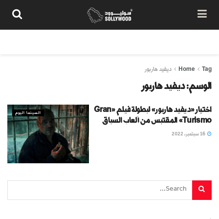
من نحن
سياسة المحتوى
شروط الاستخدام
تواصل معنا
Tag
Home
ديفيد هاربور
الوسم:
ديفيد هاربور
اختيار «ديفيد هاربور» لبطولة فيلم «Gran
السينما اليوم
Turismo» المقتبس من ألعاب السباق
16 سبتمبر، 2022