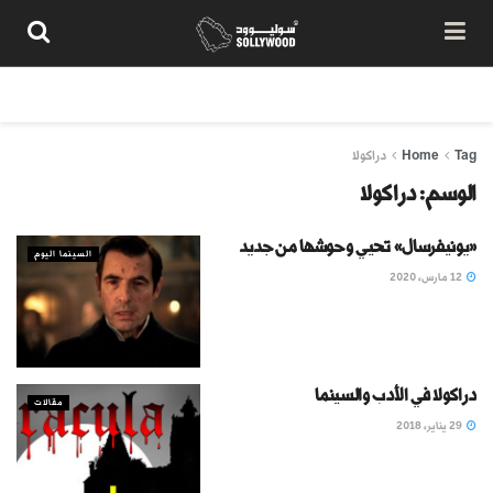
من نحن
سياسة المحتوى
شروط الاستخدام
تواصل معنا
Tag
Home
دراكولا
الوسم:
دراكولا
«يونيفرسال» تحيي وحوشها من جديد
السينما اليوم
12 مارس، 2020
دراكولا في الأدب والسينما
مقالات
29 يناير، 2018