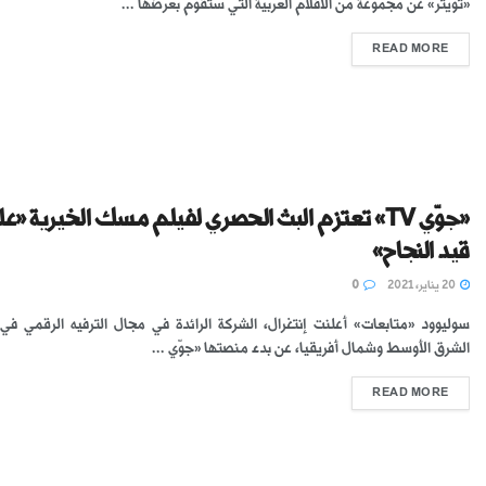
«تويتر» عن مجموعة من الأفلام العربية التي ستقوم بعرضها ...
READ MORE
«جوّي TV» تعتزم البث الحصري لفيلم مسك الخيرية «ع
قيد النجاح» ‬‬‬‬‬‬‬‬ ‬
20 يناير، 2021
0
سوليوود «متابعات» أعلنت إنتغرال، الشركة الرائدة في مجال الترفيه الرقمي ف
الشرق الأوسط وشمال أفريقيا، عن بدء منصتها ‫«جوّي ...
READ MORE