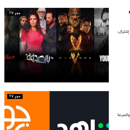
جوي TV
نتغرال،
جوي TV
السرعة