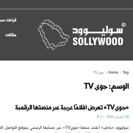
الرئيسية
سوليوود في الإعلام
سياسة الخصوصية
اتصل بنا
قراءات سين
مقالات
Tag
Home
جوي TV
الوسم:
جوي TV
«جويTV» تعرض أفلامًا عربية عبر منصتها الرقمية
2 فبراير، 2021
0
سوليوود «خاص» أعلنت منصة «جويTV» عبر حسابها الرسمي بموقع التوا