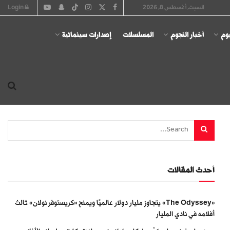
السبت, أغسطس 8, 2026
Login
يوم
أخبار النجوم
المسلسلات
إصدارات سينمائية
أحدث المقالات
«The Odyssey» يتجاوز مليار دولار عالميًا ويمنح «كريستوفر نولان» ثالث
أفلامه في نادي المليار