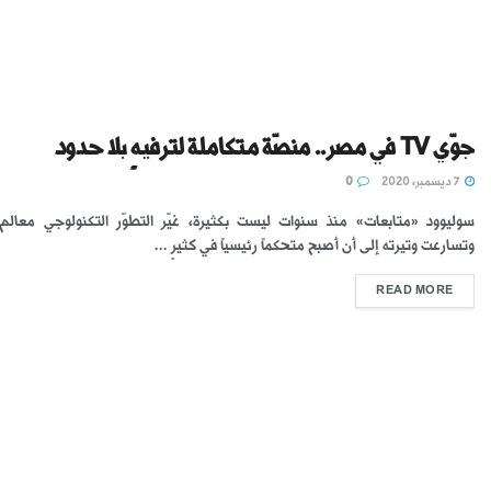
جوّي TV في مصر.. منصّة متكاملة لترفيهٍ بلا حدود
7 ديسمبر، 2020
0
سوليوود «متابعات» منذ سنوات ليست بكثيرة، غيّر التطوّر التكنولوجي معالم 
وتسارعت وتيرته إلى أن أصبح متحكماً رئيسياً في كثيرٍ ...
READ MORE