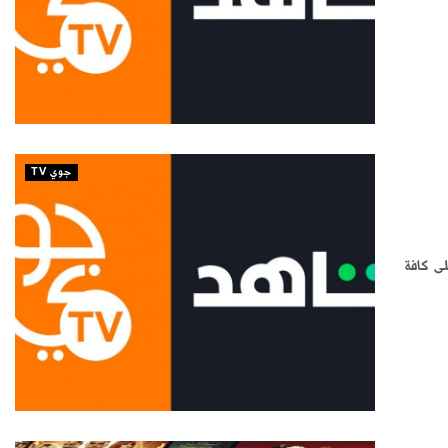
جوي TV
ى كافة