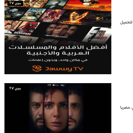
جوي TV
 لتحميل
جوي TV
لجاري حصريا