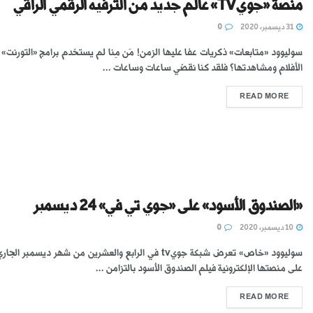
منصّة «جوّيTV» عالم جديد من الترفيه الرقمي الراقي
31 ديسمبر، 2020
0
سوليوود «متابعات» ذكريات عفا عليها الزمن! مَن مِنا لم يستخدم برامج «التورنت»
الأفلام ومشاهدتها؟ فلقد كنا نقضي ساعات وساعات ...
READ MORE
«الصندوق الأسود» على «جوي تي في» 24 ديسمبر
10 ديسمبر، 2020
0
سوليوود «خاص» تعرض شبكة جويtv في الرابع والعشرين من شهر ديسمبر ا
على منصتها الإلكترونية فيلم الصندوق الأسود بالتزامن ...
READ MORE