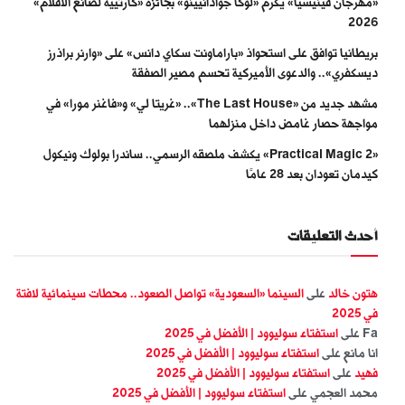
«مهرجان فينيسيا» يكرّم «لوكا جوادانيينو» بجائزة «كارتييه لصانع الأفلام»
2026
بريطانيا توافق على استحواذ «باراماونت سكاي دانس» على «وارنر براذرز
ديسكفري».. والدعوى الأميركية تحسم مصير الصفقة
مشهد جديد من «The Last House».. «غريتا لي» و«فاغنر مورا» في
مواجهة حصار غامض داخل منزلهما
«Practical Magic 2» يكشف ملصقه الرسمي.. ساندرا بولوك ونيكول
كيدمان تعودان بعد 28 عامًا
أحدث التعليقات
هتون خالد
على
السينما «السعودية» تواصل الصعود.. محطات سينمائية لافتة
في 2025
Fa
على
استفتاء سوليوود | الأفضل في 2025
انا مانع
على
استفتاء سوليوود | الأفضل في 2025
فهيد
على
استفتاء سوليوود | الأفضل في 2025
محمد العجمي
على
استفتاء سوليوود | الأفضل في 2025