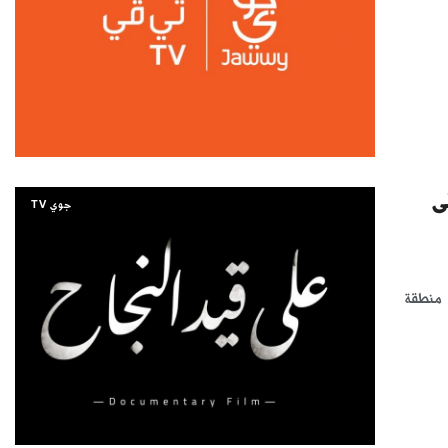
لى
جوي TV
ي منطقة