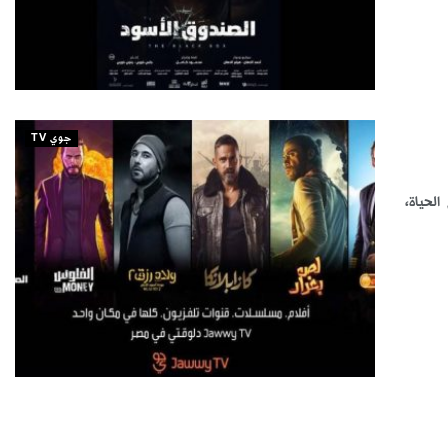
جوي TV
الحياة،