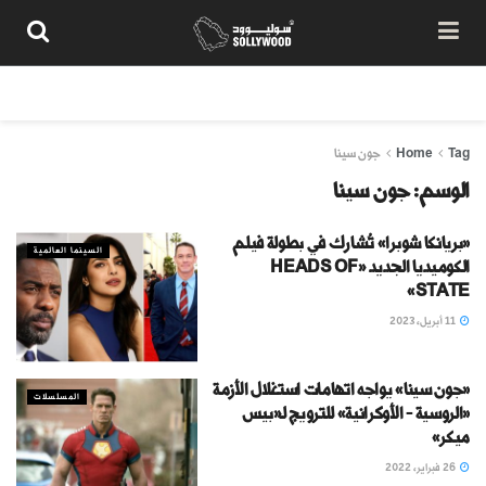
من نحن
سياسة المحتوى
شروط الاستخدام
تواصل معنا
Tag
Home
جون سينا
الوسم:
جون سينا
«بريانكا شوبرا» تُشارك في بطولة فيلم
السينما العالمية
الكوميديا الجديد «HEADS OF
STATE»
11 أبريل، 2023
«جون سينا» يواجه اتهامات استغلال الأزمة
المسلسلات
«الروسية – الأوكرانية» للترويج لـ«بيس
ميكر»
26 فبراير، 2022