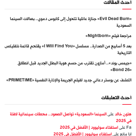
أحدث المقالات
«Evil Dead Burn» جنازة عائلية تتحول إلى كابوس دموي.. بصالات السينما
السعودية
مراجعة فيلم «Nightborn»
بعد 5 أسابيع من الصدارة.. مسلسل «I Will Find You» يقتحم قائمة نتفليكس
التاريخية
«جيمس بوند».. أمازون تقترب من حسم هوية البطل الجديد قبل انطلاق
«Bond 26»
الكشف عن بوستر دعائي جديد لفيلم الجريمة والإثارة النفسية «PRIMETIME»
أحدث التعليقات
هتون خالد
على
السينما «السعودية» تواصل الصعود.. محطات سينمائية لافتة
في 2025
Fa
على
استفتاء سوليوود | الأفضل في 2025
انا مانع
على
استفتاء سوليوود | الأفضل في 2025