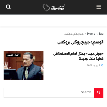
من نحن
سياسة المحتوى
شروط الاستخدام
تواصل معنا
Tag
Home
جريج روكي بروكس
الوسم:
جريج روكي بروكس
«جوني ديب» يمثل أمام المحكمة في
أخبار النجوم
قضية عنف جديدة
7 يونيو، 2022