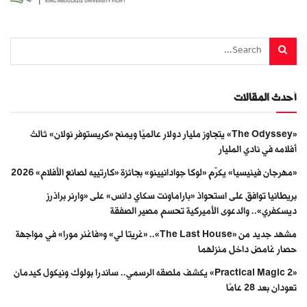
أحدث المقالات
«The Odyssey» يتجاوز مليار دولار عالميًا ويمنح «كريستوفر نولان» ثالث
أفلامه في نادي المليار
«مهرجان فينيسيا» يكرّم «لوكا جوادانيينو» بجائزة «كارتييه لصانع الأفلام» 2026
بريطانيا توافق على استحواذ «باراماونت سكاي دانس» على «وارنر براذرز
ديسكفري».. والدعوى الأميركية تحسم مصير الصفقة
مشهد جديد من «The Last House».. «غريتا لي» و«فاغنر مورا» في مواجهة
حصار غامض داخل منزلهما
«Practical Magic 2» يكشف ملصقه الرسمي.. ساندرا بولوك ونيكول كيدمان
تعودان بعد 28 عامًا