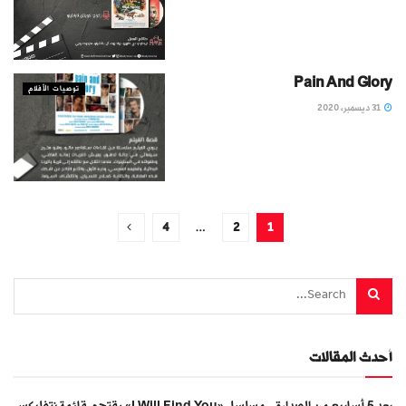
Pain And Glory
توصيات الأفلام
31 ديسمبر، 2020
4
…
2
1
أحدث المقالات
بعد 5 أسابيع من الصدارة.. مسلسل «I Will Find You» يقتحم قائمة نتفليكس