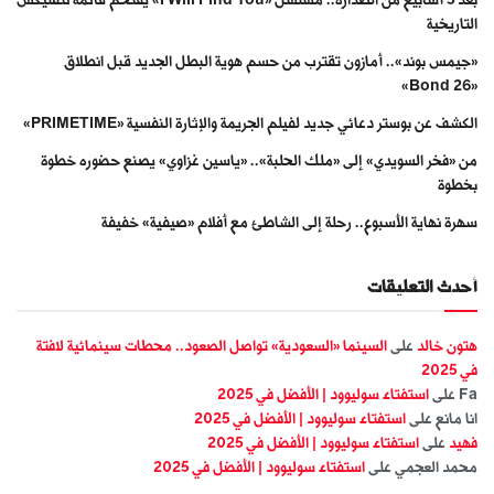
التاريخية
«جيمس بوند».. أمازون تقترب من حسم هوية البطل الجديد قبل انطلاق
«Bond 26»
الكشف عن بوستر دعائي جديد لفيلم الجريمة والإثارة النفسية «PRIMETIME»
من «فخر السويدي» إلى «ملك الحلبة».. «ياسين غزاوي» يصنع حضوره خطوة
بخطوة
سهرة نهاية الأسبوع.. رحلة إلى الشاطئ مع أفلام «صيفية» خفيفة
أحدث التعليقات
هتون خالد
على
السينما «السعودية» تواصل الصعود.. محطات سينمائية لافتة
في 2025
Fa
على
استفتاء سوليوود | الأفضل في 2025
انا مانع
على
استفتاء سوليوود | الأفضل في 2025
فهيد
على
استفتاء سوليوود | الأفضل في 2025
محمد العجمي
على
استفتاء سوليوود | الأفضل في 2025