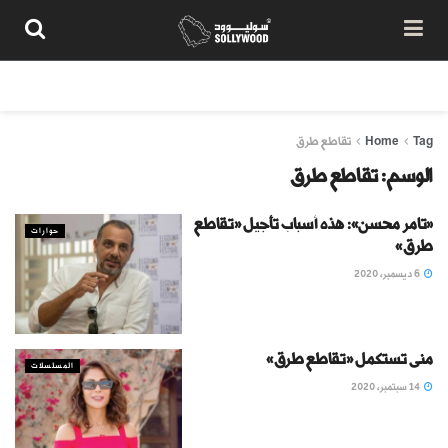
من نحن
سياسة المحتوى
شروط الاستخدام
تواصل معنا
Tag
Home
تقاطع طرق
الوسم:
تقاطع طرق
«تامر محسن»: هذه أسباب تأجيل «تقاطع
حوارات
طرق»
6 ديسمبر، 2020
منى تستكمل «تقاطع طرق»
المسلسلات
14 سبتمبر، 2020