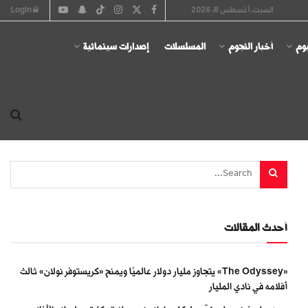
السبت, أغسطس 8, 2026
Login
يوم
أخبار النجوم
المسلسلات
إصدارات سينمائية
أحدث المقالات
«The Odyssey» يتجاوز مليار دولار عالميًا ويمنح «كريستوفر نولان» ثالث
أفلامه في نادي المليار