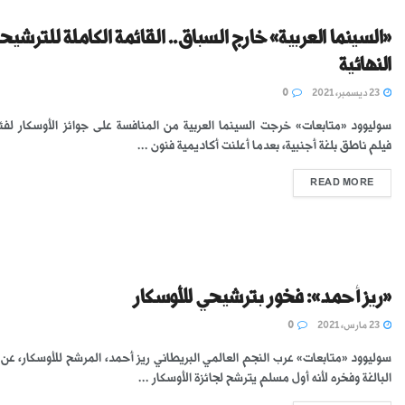
«السينما العربية» خارج السباق.. القائمة الكاملة للترشيح
النهائية
23 ديسمبر، 2021
0
سوليوود «متابعات» خرجت السينما العربية من المنافسة على جوائز الأوسكار لف
فيلم ناطق بلغة أجنبية، بعدما أعلنت أكاديمية فنون ...
READ MORE
«ريز أحمد»: فخور بترشيحي للأوسكار
23 مارس، 2021
0
سوليوود «متابعات» عرب النجم العالمي البريطاني ريز أحمد، المرشح للأوسكار، عن
البالغة وفخره لأنه أول مسلم يترشح لجائزة الأوسكار ...