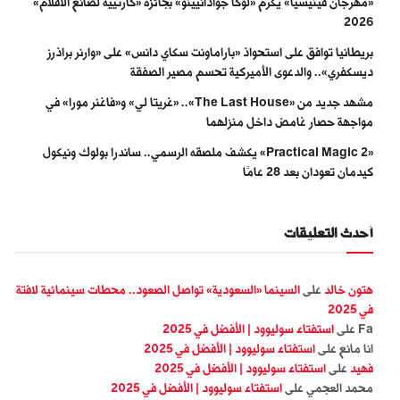
«مهرجان فينيسيا» يكرّم «لوكا جوادانيينو» بجائزة «كارتييه لصانع الأفلام»
2026
بريطانيا توافق على استحواذ «باراماونت سكاي دانس» على «وارنر براذرز
ديسكفري».. والدعوى الأميركية تحسم مصير الصفقة
مشهد جديد من «The Last House».. «غريتا لي» و«فاغنر مورا» في
مواجهة حصار غامض داخل منزلهما
«Practical Magic 2» يكشف ملصقه الرسمي.. ساندرا بولوك ونيكول
كيدمان تعودان بعد 28 عامًا
أحدث التعليقات
هتون خالد
على
السينما «السعودية» تواصل الصعود.. محطات سينمائية لافتة
في 2025
Fa
على
استفتاء سوليوود | الأفضل في 2025
انا مانع
على
استفتاء سوليوود | الأفضل في 2025
فهيد
على
استفتاء سوليوود | الأفضل في 2025
محمد العجمي
على
استفتاء سوليوود | الأفضل في 2025