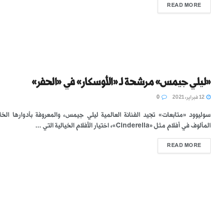
READ MORE
«ليلي جيمس» مرشحة لـ «الأوسكار» في «الحفر»
12 فبراير، 2021
0
سوليوود «متابعات» تجيد الفنانة العالمية ليلي جيمس، والمعروفة بأدوارها الخ
المألوف في أفلام مثل «Cinderella»، اختيار الأفلام الخيالية التي ...
READ MORE