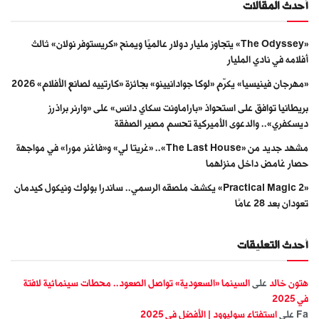
أحدث المقالات
«The Odyssey» يتجاوز مليار دولار عالميًا ويمنح «كريستوفر نولان» ثالث
أفلامه في نادي المليار
«مهرجان فينيسيا» يكرّم «لوكا جوادانيينو» بجائزة «كارتييه لصانع الأفلام» 2026
بريطانيا توافق على استحواذ «باراماونت سكاي دانس» على «وارنر براذرز
ديسكفري».. والدعوى الأميركية تحسم مصير الصفقة
مشهد جديد من «The Last House».. «غريتا لي» و«فاغنر مورا» في مواجهة
حصار غامض داخل منزلهما
«Practical Magic 2» يكشف ملصقه الرسمي.. ساندرا بولوك ونيكول كيدمان
تعودان بعد 28 عامًا
أحدث التعليقات
هتون خالد
على
السينما «السعودية» تواصل الصعود.. محطات سينمائية لافتة
في 2025
Fa
على
استفتاء سوليوود | الأفضل في 2025