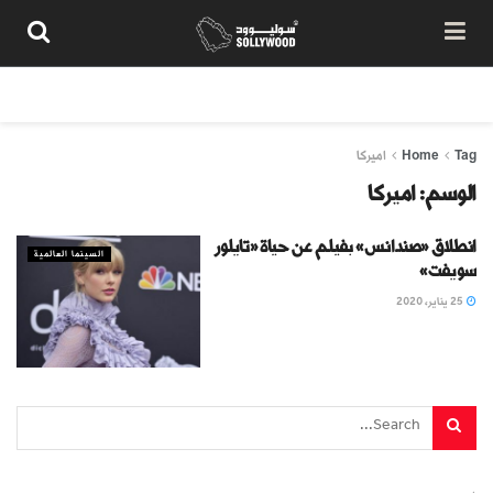
من نحن
سياسة المحتوى
شروط الاستخدام
تواصل معنا
Tag
Home
اميركا
الوسم:
اميركا
انطلاق «صندانس» بفيلم عن حياة «تايلور
السينما العالمية
سويفت»
25 يناير، 2020