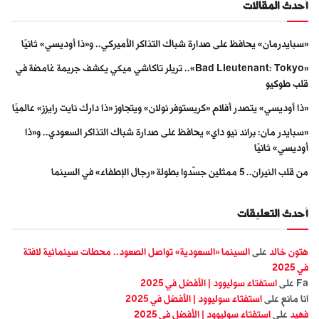
أحدث المقالات
«سبايدرمان» يحافظ على صدارة شباك التذاكر الأميركي.. و«ذا أوديسي» ثانيًا
«Bad Lieutenant: Tokyo».. تريلر تاكاشي ميكي يكشف جريمة غامضة في
قلب طوكيو
«ذا أوديسي» يتصدر أفلام «كريستوفر نولان» ويتجاوز «ذا دارك نايت رايزز» عالميًا
«سبايدر مان: براند نيو داي» يحافظ على صدارة شباك التذاكر السعودي.. و«ذا
أوديسي» ثانيًا
من قلب النيران.. 5 ممثلين جسّدوا بطولة «رجال الإطفاء» في السينما
أحدث التعليقات
هتون خالد
على
السينما «السعودية» تواصل الصعود.. محطات سينمائية لافتة
في 2025
Fa
على
استفتاء سوليوود | الأفضل في 2025
انا مانع
على
استفتاء سوليوود | الأفضل في 2025
فهيد
على
استفتاء سوليوود | الأفضل في 2025