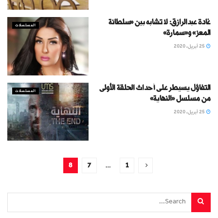
غادة عبدالرازق: لا تشابه بين «سلطانة
المسلسلات
المعز» و«سمارة»
25 أبريل، 2020
التفاؤل يسيطر على أحداث الحلقة الأولى
المسلسلات
من مسلسل «النهاية»
25 أبريل، 2020
8
7
…
1