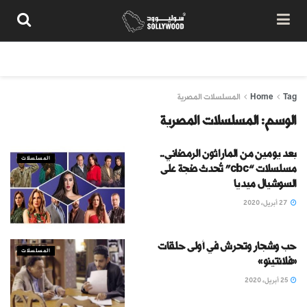
من نحن
سياسة المحتوى
شروط الاستخدام
تواصل معنا
Tag
Home
المسلسلات المصرية
الوسم:
المسلسلات المصرية
بعد يومين من الماراثون الرمضاني..
المسلسلات
مسلسلات “cbc” تُحدث ضجة على
السوشيال ميديا
27 أبريل، 2020
حب وشجار وتحرش في أولى حلقات
المسلسلات
«فلانتينو»
25 أبريل، 2020