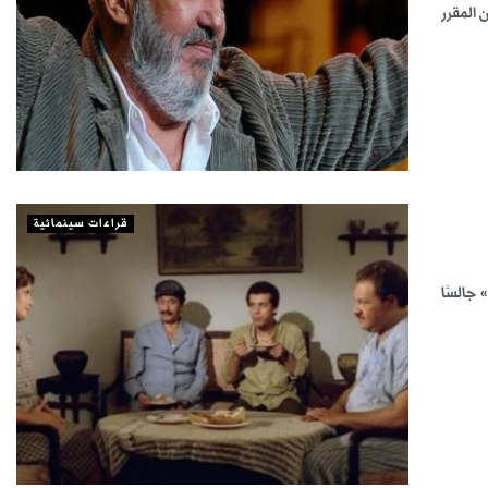
 المقرر
قراءات سينمائية
 جالسًا