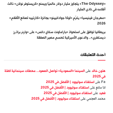
«The Odyssey» يتجاوز مليار دولار عالميًا ويمنح «كريستوفر نولان» ثالث
أفلامه في نادي المليار
«مهرجان فينيسيا» يكرّم «لوكا جوادانيينو» بجائزة «كارتييه لصانع الأفلام»
2026
بريطانيا توافق على استحواذ «باراماونت سكاي دانس» على «وارنر براذرز
ديسكفري».. والدعوى الأميركية تحسم مصير الصفقة
أحدث التعليقات
هتون خالد
على
السينما «السعودية» تواصل الصعود.. محطات سينمائية لافتة
في 2025
Fa
على
استفتاء سوليوود | الأفضل في 2025
انا مانع
على
استفتاء سوليوود | الأفضل في 2025
فهيد
على
استفتاء سوليوود | الأفضل في 2025
محمد العجمي
على
استفتاء سوليوود | الأفضل في 2025