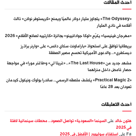
أحدث المقالات
«The Odyssey» يتجاوز مليار دولار عالميًا ويمنح «كريستوفر نولان» ثالث
أفلامه في نادي المليار
«مهرجان فينيسيا» يكرّم «لوكا جوادانيينو» بجائزة «كارتييه لصانع الأفلام» 2026
بريطانيا توافق على استحواذ «باراماونت سكاي دانس» على «وارنر براذرز
ديسكفري».. والدعوى الأميركية تحسم مصير الصفقة
مشهد جديد من «The Last House».. «غريتا لي» و«فاغنر مورا» في مواجهة
حصار غامض داخل منزلهما
«Practical Magic 2» يكشف ملصقه الرسمي.. ساندرا بولوك ونيكول كيدمان
تعودان بعد 28 عامًا
أحدث التعليقات
هتون خالد
على
السينما «السعودية» تواصل الصعود.. محطات سينمائية لافتة
في 2025
Fa
على
استفتاء سوليوود | الأفضل في 2025