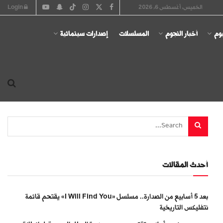
الخميس, أغسطس 6, 2026
Login
يوم
أخبار النجوم
المسلسلات
إصدارات سينمائية
أحدث المقالات
بعد 5 أسابيع من الصدارة.. مسلسل «I Will Find You» يقتحم قائمة
نتفليكس التاريخية