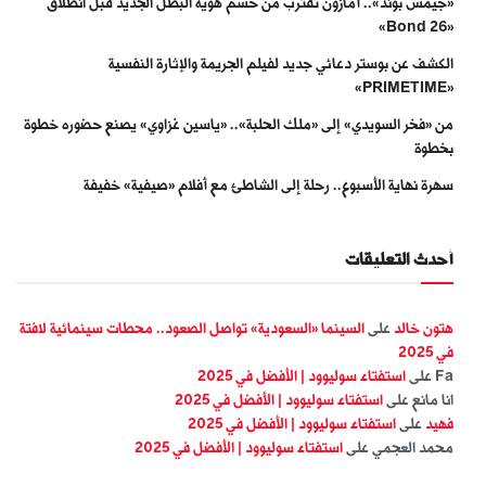
«جيمس بوند».. أمازون تقترب من حسم هوية البطل الجديد قبل انطلاق
«Bond 26»
الكشف عن بوستر دعائي جديد لفيلم الجريمة والإثارة النفسية
«PRIMETIME»
من «فخر السويدي» إلى «ملك الحلبة».. «ياسين غزاوي» يصنع حضوره خطوة
بخطوة
سهرة نهاية الأسبوع.. رحلة إلى الشاطئ مع أفلام «صيفية» خفيفة
أحدث التعليقات
هتون خالد
على
السينما «السعودية» تواصل الصعود.. محطات سينمائية لافتة
في 2025
Fa
على
استفتاء سوليوود | الأفضل في 2025
انا مانع
على
استفتاء سوليوود | الأفضل في 2025
فهيد
على
استفتاء سوليوود | الأفضل في 2025
محمد العجمي
على
استفتاء سوليوود | الأفضل في 2025