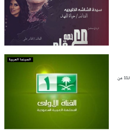
السينما العربية
سوليوود (الرياض) تواصل القناة السعودية عرضها الحصري للأفلام السعودية في الـ11 من