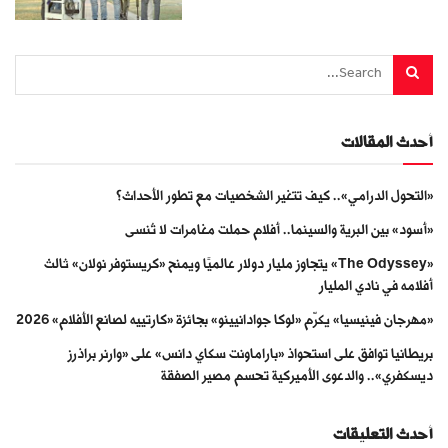
أحدث المقالات
«التحول الدرامي».. كيف تتغير الشخصيات مع تطور الأحداث؟
«أسود» بين البرية والسينما.. أفلام حملت مغامرات لا تُنسى
«The Odyssey» يتجاوز مليار دولار عالميًا ويمنح «كريستوفر نولان» ثالث
أفلامه في نادي المليار
«مهرجان فينيسيا» يكرّم «لوكا جوادانيينو» بجائزة «كارتييه لصانع الأفلام» 2026
بريطانيا توافق على استحواذ «باراماونت سكاي دانس» على «وارنر براذرز
ديسكفري».. والدعوى الأميركية تحسم مصير الصفقة
أحدث التعليقات