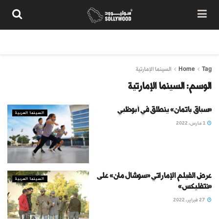
من نحن
سياسة المحتوى
شروط الاستخدام
تواصل معنا
Tag
Home
السينما الإمارتية
الوسم:
السينما الإمارتية
«سباق باتمان» ينطلق في أبوظبي
السينما العربية
1 مارس، 2022
عرض الفيلم الإماراتي «سوشال مان» على
السينما العربية
«نتفليكس»
27 فبراير، 2022