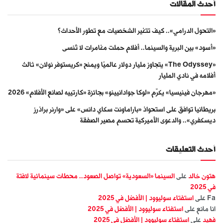
أحدث المقالات
«التحول الدرامي».. كيف تتغير الشخصيات مع تطور الأحداث؟
«أسود» بين البرية والسينما.. أفلام حملت مغامرات لا تُنسى
«The Odyssey» يتجاوز مليار دولار عالميًا ويمنح «كريستوفر نولان» ثالث
أفلامه في نادي المليار
«مهرجان فينيسيا» يكرّم «لوكا جوادانيينو» بجائزة «كارتييه لصانع الأفلام» 2026
بريطانيا توافق على استحواذ «باراماونت سكاي دانس» على «وارنر براذرز
ديسكفري».. والدعوى الأميركية تحسم مصير الصفقة
أحدث التعليقات
هتون خالد
على
السينما «السعودية» تواصل الصعود.. محطات سينمائية لافتة
في 2025
Fa
على
استفتاء سوليوود | الأفضل في 2025
انا مانع
على
استفتاء سوليوود | الأفضل في 2025
فهيد
على
استفتاء سوليوود | الأفضل في 2025