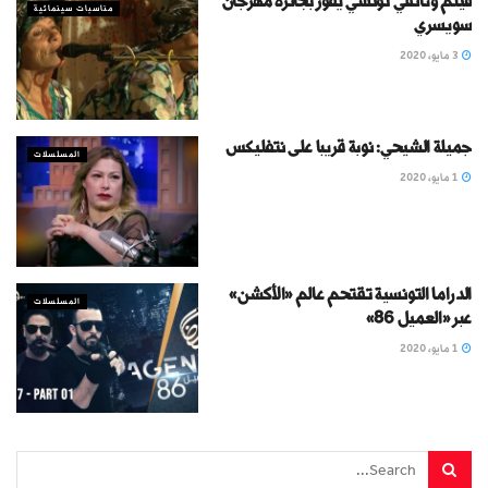
فيلم وثائقي تونسي يفوز بجائزة مهرجان
مناسبات سينمائية
سويسري
3 مايو، 2020
جميلة الشيحي: نوبة قريبا على نتفليكس
المسلسلات
1 مايو، 2020
الدراما التونسية تقتحم عالم «الأكشن»
المسلسلات
عبر «العميل 86»
1 مايو، 2020