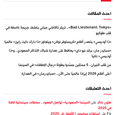
أحدث المقالات
«Bad Lieutenant: Tokyo».. تريلر تاكاشي ميكي يكشف جريمة غامضة في
قلب طوكيو
«ذا أوديسي» يتصدر أفلام «كريستوفر نولان» ويتجاوز «ذا دارك نايت رايزز» عالميًا
«سبايدر مان: براند نيو داي» يحافظ على صدارة شباك التذاكر السعودي.. و«ذا
أوديسي» ثانيًا
من قلب النيران.. 5 ممثلين جسّدوا بطولة «رجال الإطفاء» في السينما
أعلى أفلام 2026 إيرادًا عالميًا حتى الآن.. «سبايدرمان» في الصدارة
أحدث التعليقات
هتون خالد
على
السينما «السعودية» تواصل الصعود.. محطات سينمائية لافتة
في 2025
Fa
على
استفتاء سوليوود | الأفضل في 2025