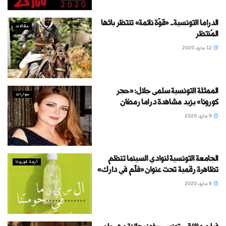
الدراما التونسية.. «قوّة نائمة» تنتظر باثها
مقالات
المُنتظر
12 مايو، 2020
الممثلة التونسية سلمى جلال: «حجر
حوارات
كورونا» يزيد مشاهدة دراما رمضان
9 مايو، 2020
الجامعة التونسية لنوادي السينما تنظم
أزمة كورونا
تظاهرة رقمية تحت عنوان «فلّم في دارك»
8 مايو، 2020