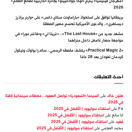
«مهرجان فينيسيا» يكرّم «لوكا جوادانيينو» بجائزة «كارتييه لصانع الأفلام»
2026
بريطانيا توافق على استحواذ «باراماونت سكاي دانس» على «وارنر براذرز
ديسكفري».. والدعوى الأميركية تحسم مصير الصفقة
مشهد جديد من «The Last House».. «غريتا لي» و«فاغنر مورا» في
مواجهة حصار غامض داخل منزلهما
«Practical Magic 2» يكشف ملصقه الرسمي.. ساندرا بولوك ونيكول
كيدمان تعودان بعد 28 عامًا
أحدث التعليقات
هتون خالد
على
السينما «السعودية» تواصل الصعود.. محطات سينمائية لافتة
في 2025
Fa
على
استفتاء سوليوود | الأفضل في 2025
انا مانع
على
استفتاء سوليوود | الأفضل في 2025
فهيد
على
استفتاء سوليوود | الأفضل في 2025
محمد العجمي
على
استفتاء سوليوود | الأفضل في 2025