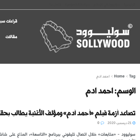
الرئيسية
سوليوود في الإعلام
سياسة الخصوصية
اتصل بنا
قراءات سين
مقالات
Tag
Home
احمد ادم
الوسم:
احمد ادم
تصاعد أزمة فيلم «أحمد آدم» ومؤلف الأغنية يطالب بحق
21 ديسمبر، 2020
0
سوليوود - «متابعات» خلال اتصال تليفوني ببرنامج «التاسعة»، المذاع على شاشة