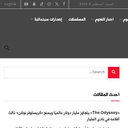
السبت, أغسطس 8, 2026
Login
يوم
أخبار النجوم
المسلسلات
إصدارات سينمائية
أحدث المقالات
«The Odyssey» يتجاوز مليار دولار عالميًا ويمنح «كريستوفر نولان» ثالث
أفلامه في نادي المليار