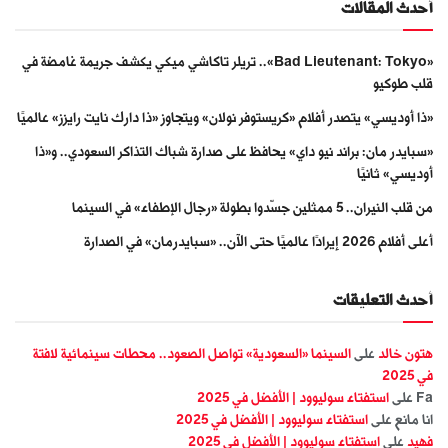
أحدث المقالات
«Bad Lieutenant: Tokyo».. تريلر تاكاشي ميكي يكشف جريمة غامضة في
قلب طوكيو
«ذا أوديسي» يتصدر أفلام «كريستوفر نولان» ويتجاوز «ذا دارك نايت رايزز» عالميًا
«سبايدر مان: براند نيو داي» يحافظ على صدارة شباك التذاكر السعودي.. و«ذا
أوديسي» ثانيًا
من قلب النيران.. 5 ممثلين جسّدوا بطولة «رجال الإطفاء» في السينما
أعلى أفلام 2026 إيرادًا عالميًا حتى الآن.. «سبايدرمان» في الصدارة
أحدث التعليقات
هتون خالد
على
السينما «السعودية» تواصل الصعود.. محطات سينمائية لافتة
في 2025
Fa
على
استفتاء سوليوود | الأفضل في 2025
انا مانع
على
استفتاء سوليوود | الأفضل في 2025
فهيد
على
استفتاء سوليوود | الأفضل في 2025