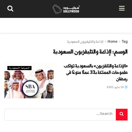
من نحن
سياسة المحتوى
شروط الاستخدام
تواصل معنا
Tag
Home
اإذاعة والتليفزيون السعودية
الوسم:
اإذاعة والتليفزيون السعودية
«الإذاعة والتلفزيون» بالسعودية تواكب
السينما السعودية
طموحات المملكة بـ33 عملًا منوعًا في
رمضان
10 مايو، 2021