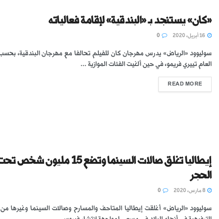
«كان» يستنجد بـ «البندقية» لإقامة فعالياته
16 أبريل، 2020
0
سوليوود «الرياض» يدرس مهرجان كان للفيلم تحالفا مع مهرجان البندقية، بحسب
العام تييري فريمو، في حين ألغيت الفئات الموازية ...
READ MORE
إيطاليا تغلق صالات السينما وتضع 15 مليون شخص ت
الحجر
8 مارس، 2020
0
سوليوود «الرياض» أغلقت إيطاليا المتاحف والمسارح وصالات السينما وغيرها من 
الترفيهية في أنحاء البلاد في مسعى لمواجهة انتشار فيروس ...