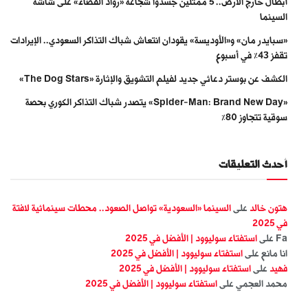
أبطال خارج الأرض.. 5 ممثلين جسّدوا شجاعة «رواد الفضاء» على شاشة
السينما
«سبايدر مان» و«الأوديسة» يقودان انتعاش شباك التذاكر السعودي.. الإيرادات
تقفز 43% في أسبوع
الكشف عن بوستر دعائي جديد لفيلم التشويق والإثارة «The Dog Stars»
«Spider-Man: Brand New Day» يتصدر شباك التذاكر الكوري بحصة
سوقية تتجاوز 80%
أحدث التعليقات
هتون خالد
على
السينما «السعودية» تواصل الصعود.. محطات سينمائية لافتة
في 2025
Fa
على
استفتاء سوليوود | الأفضل في 2025
انا مانع
على
استفتاء سوليوود | الأفضل في 2025
فهيد
على
استفتاء سوليوود | الأفضل في 2025
محمد العجمي
على
استفتاء سوليوود | الأفضل في 2025