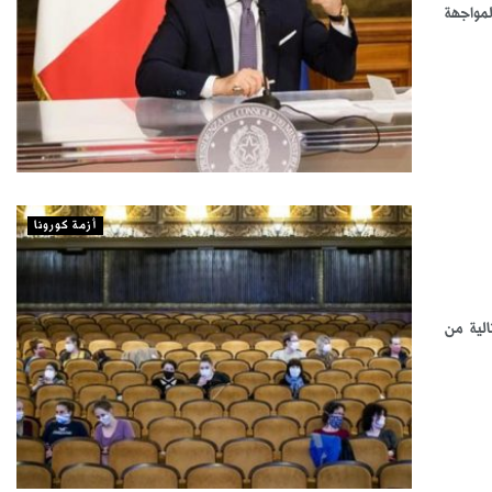
لمواجهة
أزمة كورونا
الية من