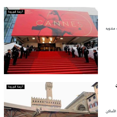
أزمة كورونا
 مندوبه
حت
أزمة كورونا
الأماكن