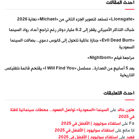
أحدث المقالات
«Lionsgate» تستعد لتصوير الجزء الثاني من «Michael» نهاية 2026
شباك التذاكر الأميركي يقفز إلى 6.2 مليار دولار رغم تراجع أعداد رواد السينما
«Evil Dead Burn» جنازة عائلية تتحول إلى كابوس دموي.. بصالات السينما
السعودية
مراجعة فيلم «Nightborn»
بعد 5 أسابيع من الصدارة.. مسلسل «I Will Find You» يقتحم قائمة نتفليكس
التاريخية
أحدث التعليقات
هتون خالد
على
السينما «السعودية» تواصل الصعود.. محطات سينمائية لافتة
في 2025
Fa
على
استفتاء سوليوود | الأفضل في 2025
انا مانع
على
استفتاء سوليوود | الأفضل في 2025
فهيد
على
استفتاء سوليوود | الأفضل في 2025