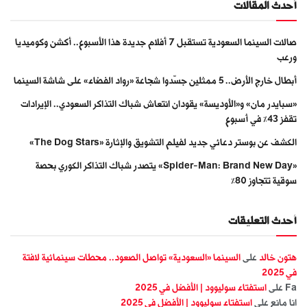
أحدث المقالات
صالات السينما السعودية تستقبل 7 أفلام جديدة هذا الأسبوع.. أكشن وكوميديا
ورعب
أبطال خارج الأرض.. 5 ممثلين جسّدوا شجاعة «رواد الفضاء» على شاشة السينما
«سبايدر مان» و«الأوديسة» يقودان انتعاش شباك التذاكر السعودي.. الإيرادات
تقفز 43% في أسبوع
الكشف عن بوستر دعائي جديد لفيلم التشويق والإثارة «The Dog Stars»
«Spider-Man: Brand New Day» يتصدر شباك التذاكر الكوري بحصة
سوقية تتجاوز 80%
أحدث التعليقات
هتون خالد
على
السينما «السعودية» تواصل الصعود.. محطات سينمائية لافتة
في 2025
Fa
على
استفتاء سوليوود | الأفضل في 2025
انا مانع
على
استفتاء سوليوود | الأفضل في 2025