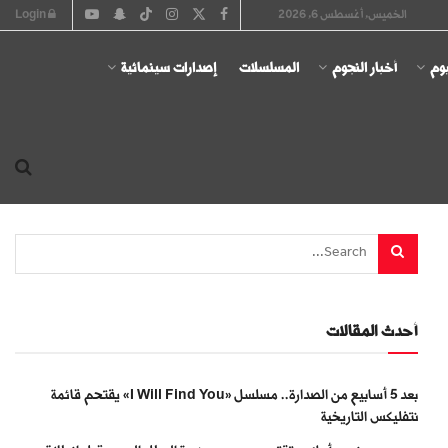
الخميس, أغسطس 6, 2026
Login
يوم
أخبار النجوم
المسلسلات
إصدارات سينمائية
أحدث المقالات
بعد 5 أسابيع من الصدارة.. مسلسل «I Will Find You» يقتحم قائمة
نتفليكس التاريخية