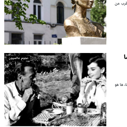
قرب من
رغم مضي 27 عاما
نجوم عالميون
، ها هو