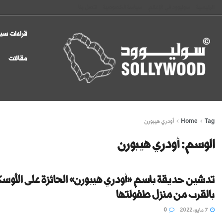
الرئيسية
سوليوود في الإعلام
سياسة الخصوصية
اتصل بنا
قراءات سين
مقالات
Tag
Home
أودري هيبورن
الوسم:
أودري هيبورن
تدشين حديقة باسم «أودري هيبورن» الحائزة على الأوسك
بالقرب من منزل طفولتها
7 مايو، 2022
0