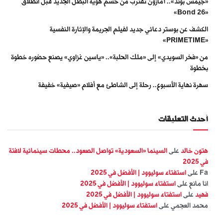
«جيمس بوند».. أمازون تقترب من حسم هوية البطل الجديد قبل انطلاق
«Bond 26»
الكشف عن بوستر دعائي جديد لفيلم الجريمة والإثارة النفسية
«PRIMETIME»
من «فخر السويدي» إلى «ملك الحلبة».. «ياسين غزاوي» يصنع حضوره خطوة
بخطوة
سهرة نهاية الأسبوع.. رحلة إلى الشاطئ مع أفلام «صيفية» خفيفة
أحدث التعليقات
هتون خالد
على
السينما «السعودية» تواصل الصعود.. محطات سينمائية لافتة
في 2025
Fa
على
استفتاء سوليوود | الأفضل في 2025
انا مانع
على
استفتاء سوليوود | الأفضل في 2025
فهيد
على
استفتاء سوليوود | الأفضل في 2025
محمد العجمي
على
استفتاء سوليوود | الأفضل في 2025