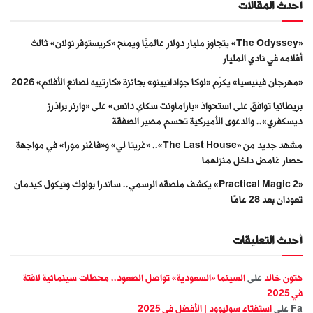
أحدث المقالات
«The Odyssey» يتجاوز مليار دولار عالميًا ويمنح «كريستوفر نولان» ثالث
أفلامه في نادي المليار
«مهرجان فينيسيا» يكرّم «لوكا جوادانيينو» بجائزة «كارتييه لصانع الأفلام» 2026
بريطانيا توافق على استحواذ «باراماونت سكاي دانس» على «وارنر براذرز
ديسكفري».. والدعوى الأميركية تحسم مصير الصفقة
مشهد جديد من «The Last House».. «غريتا لي» و«فاغنر مورا» في مواجهة
حصار غامض داخل منزلهما
«Practical Magic 2» يكشف ملصقه الرسمي.. ساندرا بولوك ونيكول كيدمان
تعودان بعد 28 عامًا
أحدث التعليقات
هتون خالد
على
السينما «السعودية» تواصل الصعود.. محطات سينمائية لافتة
في 2025
Fa
على
استفتاء سوليوود | الأفضل في 2025