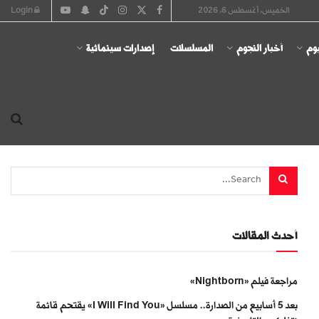
الخميس, أغسطس 6, 2026
Login
يوم
أخبار النجوم
المسلسلات
إصدارات سينمائية
أحدث المقالات
مراجعة فيلم «Nightborn»
بعد 5 أسابيع من الصدارة.. مسلسل «I Will Find You» يقتحم قائمة