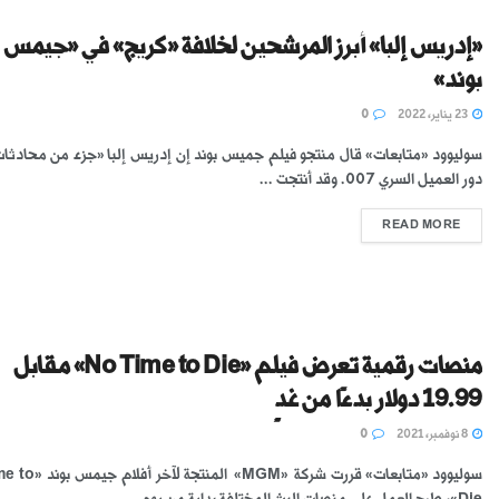
«إدريس إلبا» أبرز المرشحين لخلافة «كريج» في «جيمس
بوند»
23 يناير، 2022
0
سوليوود «متابعات» قال منتجو فيلم جميس بوند إن إدريس إلبا «جزء من محادثات
دور العميل السري 007. وقد أنتجت ...
READ MORE
منصات رقمية تعرض فيلم «No Time to Die» مقابل
19.99 دولار بدءًا من غدٍ
8 نوفمبر، 2021
0
سوليوود «متابعات» قررت شركة «GM
Die»، طرح العمل على منصات البث المختلفة بداية من يوم ...