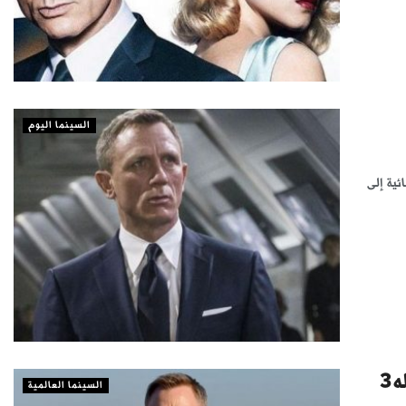
السينما اليوم
ية إلى
«لا وقت للموت» لـ«جيمس بوند» الشهر المقبل بعد تأجيله 3
السينما العالمية