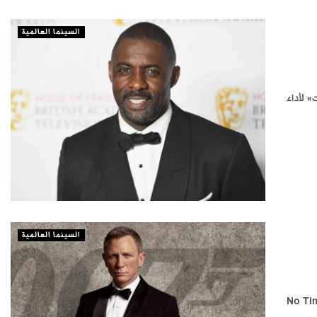
السينما العالمية
» لأداء
السينما العالمية
M» المنتجة لآخر أفلام جيمس بوند «No Time to