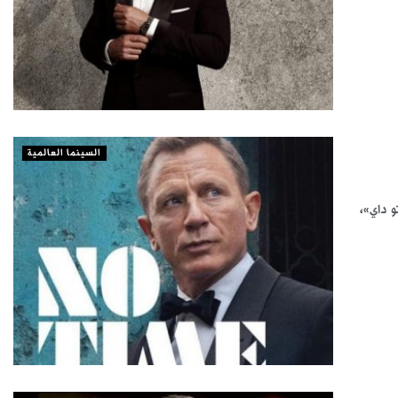
السينما العالمية
و داي»،