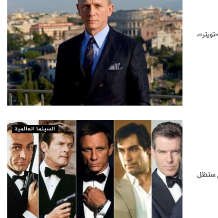
تويتر»،
السينما العالمية
ام ستظل