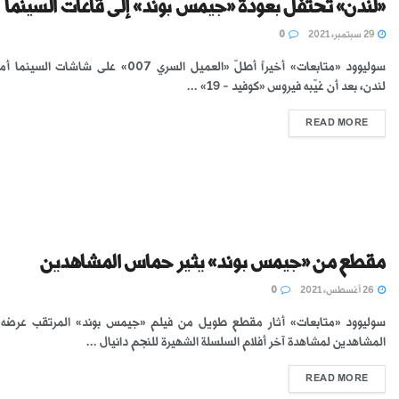
«لندن» تحتفل بعودة «جيمس بوند» إلى قاعات السينما
29 سبتمبر، 2021
0
سوليوود «متابعات» أخيراً أطلّ «العميل السري 007» على شاشا
لندن، بعد أن غيّبه فيروس «كوفيد - 19» ...
READ MORE
مقطع من «جيمس بوند» يثير حماس المشاهدين
26 أغسطس، 2021
0
سوليوود «متابعات» أثار مقطع طويل من فيلم «جيمس بوند» المرتقب عرضه
المشاهدين لمشاهدة آخر أفلام السلسلة الشهيرة للنجم دانيال ...
READ MORE