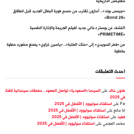
نتفليكس التاريخية
«جيمس بوند».. أمازون تقترب من حسم هوية البطل الجديد قبل انطلاق
«Bond 26»
الكشف عن بوستر دعائي جديد لفيلم الجريمة والإثارة النفسية
«PRIMETIME»
من «فخر السويدي» إلى «ملك الحلبة».. «ياسين غزاوي» يصنع حضوره خطوة
بخطوة
أحدث التعليقات
هتون خالد
على
السينما «السعودية» تواصل الصعود.. محطات سينمائية لافتة
في 2025
Fa
على
استفتاء سوليوود | الأفضل في 2025
انا مانع
على
استفتاء سوليوود | الأفضل في 2025
فهيد
على
استفتاء سوليوود | الأفضل في 2025
محمد العجمي
على
استفتاء سوليوود | الأفضل في 2025