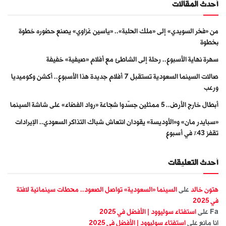
أحدث المقالات
من «فخر السويدي» إلى «ملك الحلبة».. «ياسين غزاوي» يصنع حضوره خطوة
بخطوة
سهرة نهاية الأسبوع.. رحلة إلى الشاطئ مع أفلام «صيفية» خفيفة
صالات السينما السعودية تستقبل 7 أفلام جديدة هذا الأسبوع.. أكشن وكوميديا
ورعب
أبطال خارج الأرض.. 5 ممثلين جسّدوا شجاعة «رواد الفضاء» على شاشة السينما
«سبايدر مان» و«الأوديسة» يقودان انتعاش شباك التذاكر السعودي.. الإيرادات
تقفز 43% في أسبوع
أحدث التعليقات
هتون خالد
على
السينما «السعودية» تواصل الصعود.. محطات سينمائية لافتة
في 2025
Fa
على
استفتاء سوليوود | الأفضل في 2025
انا مانع
على
استفتاء سوليوود | الأفضل في 2025