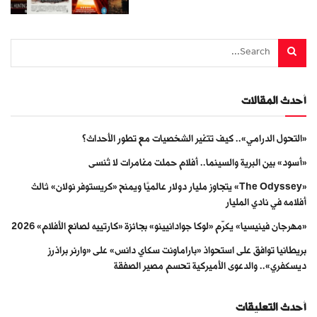
أحدث المقالات
«التحول الدرامي».. كيف تتغير الشخصيات مع تطور الأحداث؟
«أسود» بين البرية والسينما.. أفلام حملت مغامرات لا تُنسى
«The Odyssey» يتجاوز مليار دولار عالميًا ويمنح «كريستوفر نولان» ثالث
أفلامه في نادي المليار
«مهرجان فينيسيا» يكرّم «لوكا جوادانيينو» بجائزة «كارتييه لصانع الأفلام» 2026
بريطانيا توافق على استحواذ «باراماونت سكاي دانس» على «وارنر براذرز
ديسكفري».. والدعوى الأميركية تحسم مصير الصفقة
أحدث التعليقات