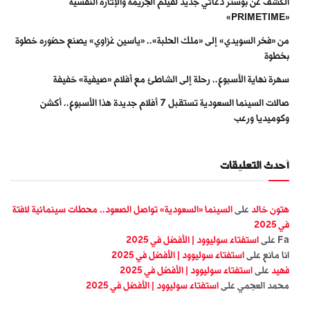
الكشف عن بوستر دعائي جديد لفيلم الجريمة والإثارة النفسية
«PRIMETIME»
من «فخر السويدي» إلى «ملك الحلبة».. «ياسين غزاوي» يصنع حضوره خطوة
بخطوة
سهرة نهاية الأسبوع.. رحلة إلى الشاطئ مع أفلام «صيفية» خفيفة
صالات السينما السعودية تستقبل 7 أفلام جديدة هذا الأسبوع.. أكشن
وكوميديا ورعب
أحدث التعليقات
هتون خالد
على
السينما «السعودية» تواصل الصعود.. محطات سينمائية لافتة
في 2025
Fa
على
استفتاء سوليوود | الأفضل في 2025
انا مانع
على
استفتاء سوليوود | الأفضل في 2025
فهيد
على
استفتاء سوليوود | الأفضل في 2025
محمد العجمي
على
استفتاء سوليوود | الأفضل في 2025