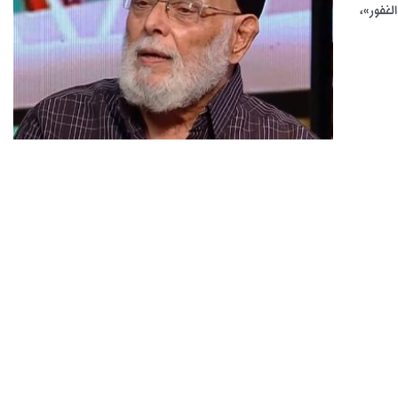
لغفور»،