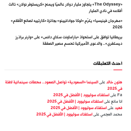
«The Odyssey» يتجاوز مليار دولار عالميًا ويمنح «كريستوفر نولان» ثالث
أفلامه في نادي المليار
«مهرجان فينيسيا» يكرّم «لوكا جوادانيينو» بجائزة «كارتييه لصانع الأفلام»
2026
بريطانيا توافق على استحواذ «باراماونت سكاي دانس» على «وارنر براذرز
ديسكفري».. والدعوى الأميركية تحسم مصير الصفقة
أحدث التعليقات
هتون خالد
على
السينما «السعودية» تواصل الصعود.. محطات سينمائية لافتة
في 2025
Fa
على
استفتاء سوليوود | الأفضل في 2025
انا مانع
على
استفتاء سوليوود | الأفضل في 2025
فهيد
على
استفتاء سوليوود | الأفضل في 2025
محمد العجمي
على
استفتاء سوليوود | الأفضل في 2025