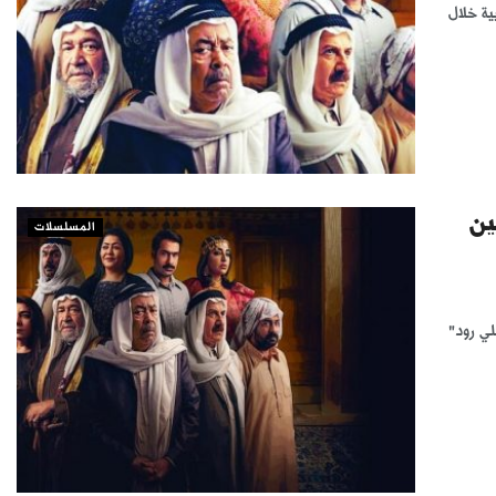
ية خلال
ين
المسلسلات
ي رود"