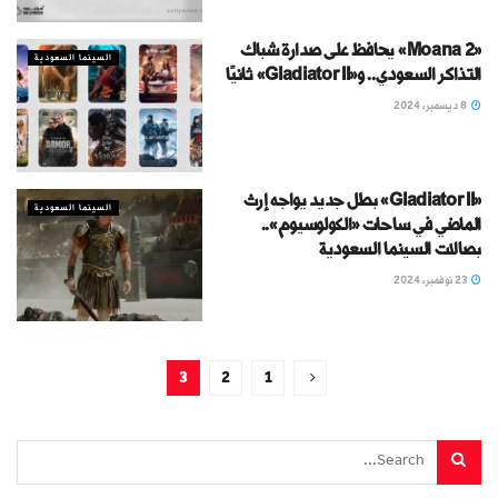
«Moana 2» يحافظ على صدارة شباك
السينما السعودية
التذاكر السعودي.. و«Gladiator II» ثانيًا
8 ديسمبر، 2024
«Gladiator II» بطل جديد يواجه إرث
السينما السعودية
الماضي في ساحات «الكولوسيوم»..
بصالات السينما السعودية
23 نوفمبر، 2024
3
2
1