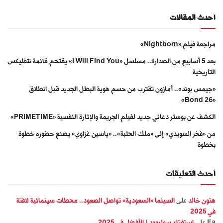
أحدث المقالات
مراجعة فيلم «Nightborn»
بعد 5 أسابيع من الصدارة.. مسلسل «I Will Find You» يقتحم قائمة نتفليكس
التاريخية
«جيمس بوند».. أمازون تقترب من حسم هوية البطل الجديد قبل انطلاق
«Bond 26»
الكشف عن بوستر دعائي جديد لفيلم الجريمة والإثارة النفسية «PRIMETIME»
من «فخر السويدي» إلى «ملك الحلبة».. «ياسين غزاوي» يصنع حضوره خطوة
بخطوة
أحدث التعليقات
هتون خالد
على
السينما «السعودية» تواصل الصعود.. محطات سينمائية لافتة
في 2025
Fa
على
استفتاء سوليوود | الأفضل في 2025