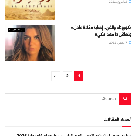
18 أبريل، 2021
«كورونا» والفن.. إصابة «غادة عادل»
أزمة كورونا
وتعافي «أحمد مكي»
7 مارس، 2021
2
1
أحدث المقالات
«Lionsgate» تستعد لتصوير الجزء الثاني من «Michael» نهاية 2026