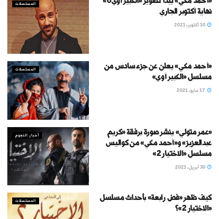
«أحمد مكي» يبدأ تصوير «الكبير أوي6»
المسلسلات
نهاية أكتوبر الجاري
10 أكتوبر، 2021
«أحمد مكي» يعلن عن جزء سادس من
المسلسلات
مسلسل «الكبير أوي»
17 مايو، 2021
«عمر متولي» ينشر صورة برفقة «كريم
أخبار النجوم
عبدالعزيز» و«أحمد مكي» من كواليس
مسلسل «الاختيار 2»
30 أبريل، 2021
كيف ظهر «فض رابعة» بأحداث مسلسل
المسلسلات
«الاختيار 2»؟