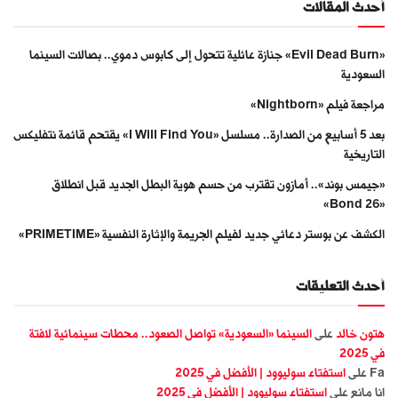
أحدث المقالات
«Evil Dead Burn» جنازة عائلية تتحول إلى كابوس دموي.. بصالات السينما
السعودية
مراجعة فيلم «Nightborn»
بعد 5 أسابيع من الصدارة.. مسلسل «I Will Find You» يقتحم قائمة نتفليكس
التاريخية
«جيمس بوند».. أمازون تقترب من حسم هوية البطل الجديد قبل انطلاق
«Bond 26»
الكشف عن بوستر دعائي جديد لفيلم الجريمة والإثارة النفسية «PRIMETIME»
أحدث التعليقات
هتون خالد
على
السينما «السعودية» تواصل الصعود.. محطات سينمائية لافتة
في 2025
Fa
على
استفتاء سوليوود | الأفضل في 2025
انا مانع
على
استفتاء سوليوود | الأفضل في 2025