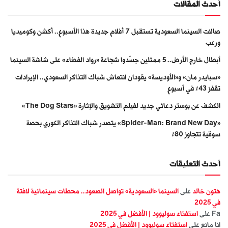
أحدث المقالات
صالات السينما السعودية تستقبل 7 أفلام جديدة هذا الأسبوع.. أكشن وكوميديا
ورعب
أبطال خارج الأرض.. 5 ممثلين جسّدوا شجاعة «رواد الفضاء» على شاشة السينما
«سبايدر مان» و«الأوديسة» يقودان انتعاش شباك التذاكر السعودي.. الإيرادات
تقفز 43% في أسبوع
الكشف عن بوستر دعائي جديد لفيلم التشويق والإثارة «The Dog Stars»
«Spider-Man: Brand New Day» يتصدر شباك التذاكر الكوري بحصة
سوقية تتجاوز 80%
أحدث التعليقات
هتون خالد
على
السينما «السعودية» تواصل الصعود.. محطات سينمائية لافتة
في 2025
Fa
على
استفتاء سوليوود | الأفضل في 2025
انا مانع
على
استفتاء سوليوود | الأفضل في 2025