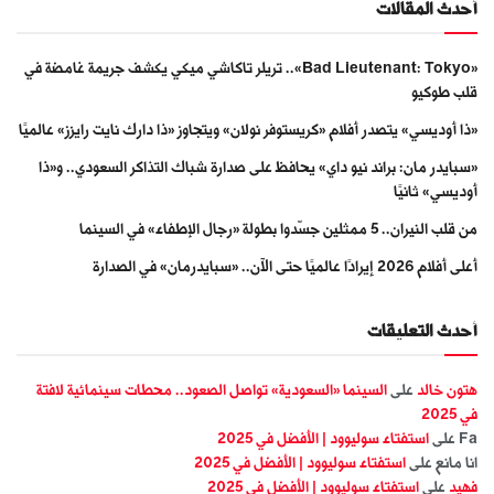
أحدث المقالات
«Bad Lieutenant: Tokyo».. تريلر تاكاشي ميكي يكشف جريمة غامضة في
قلب طوكيو
«ذا أوديسي» يتصدر أفلام «كريستوفر نولان» ويتجاوز «ذا دارك نايت رايزز» عالميًا
«سبايدر مان: براند نيو داي» يحافظ على صدارة شباك التذاكر السعودي.. و«ذا
أوديسي» ثانيًا
من قلب النيران.. 5 ممثلين جسّدوا بطولة «رجال الإطفاء» في السينما
أعلى أفلام 2026 إيرادًا عالميًا حتى الآن.. «سبايدرمان» في الصدارة
أحدث التعليقات
هتون خالد
على
السينما «السعودية» تواصل الصعود.. محطات سينمائية لافتة
في 2025
Fa
على
استفتاء سوليوود | الأفضل في 2025
انا مانع
على
استفتاء سوليوود | الأفضل في 2025
فهيد
على
استفتاء سوليوود | الأفضل في 2025