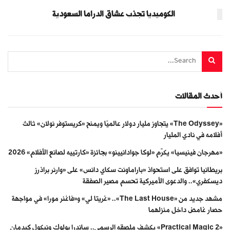
الكوميديا تجذب عشاق الدراما السعودية
أحدث المقالات
«The Odyssey» يتجاوز مليار دولار عالميًا ويمنح «كريستوفر نولان» ثالث
أفلامه في نادي المليار
«مهرجان فينيسيا» يكرّم «لوكا جوادانيينو» بجائزة «كارتييه لصانع الأفلام» 2026
بريطانيا توافق على استحواذ «باراماونت سكاي دانس» على «وارنر براذرز
ديسكفري».. والدعوى الأميركية تحسم مصير الصفقة
مشهد جديد من «The Last House».. «غريتا لي» و«فاغنر مورا» في مواجهة
حصار غامض داخل منزلهما
«Practical Magic 2» يكشف ملصقه الرسمي.. ساندرا بولوك ونيكول كيدمان