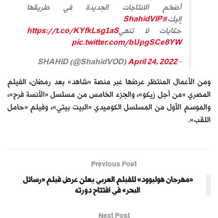
أضخم الانتاجات الجديدة في طريقها
إليك
#ShahidVIP
حكايات لا تنهي
https://t.co/KYfkLsg1aS
pic.twitter.com/bUpgSCe8YW
April 24, 2022
— SHAHID (@ShahidVOD)
ومن الأعمال المنتظر عرضها عبر منصة «شاهد» بعد رمضان، الفيلم
المصري «من أجل زيكو»، والجزء الخامس من مسلسل «الآنسة فرح»،
والموسم الأول من المسلسل الكوميدي «البيت بيتي»، وفيلم «حامل
اللقب».
Previous Post
«مهرجان هوليوود» للفيلم العربي يعلن عرض فيلم «رسائل
البحر» في افتتاح دورته
Next Post